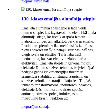
pieprasījums
detaļa
130. klases emaljēta alumīnija stieple
Emaljēta alumīnija apaļstieple ir tāda veida
tinumu stieple, kas izgatavota no elektriskā apaļa
alumīnija stieņa, ko izvelk ar īpaša izmēra
matricām un pēc tam atkārtoti pārklāj ar emalju.
Produktam piemīt izcilas mehāniskās izturības,
plēves saķeres un šķīdinātāju izturības īpašības,
viegls svars un elastība. Tai ir laba tiešā
metināmība, kas var efektīvi uzlabot darba
efektivitāti. Emaljēta stieple ir galvenā motoru,
elektroierīču un sadzīves tehnikas izejviela, īpaši
pēdējos gados elektroenerģijas nozare ir
sasniegusi stabilitāti un strauju izaugsmi, un
sadzīves tehnika ir strauji attīstījusies. To plaši
izmanto transformatoros, induktoros, balastos,
elektroierīcēs, monitoru novirzes spolēs,
antimagnetizētās spolēs, indukcijas plītī,
mikroviļņu krāsnī, reaktorā utt.
pieprasījums
detaļa