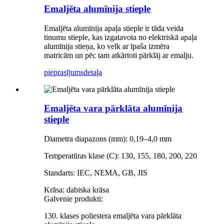
Emaljēta alumīnija stieple
Emaljēta alumīnija apaļa stieple ir tāda veida
tinumu stieple, kas izgatavota no elektriskā apaļa
alumīnija stieņa, ko velk ar īpaša izmēra
matricām un pēc tam atkārtoti pārklāj ar emalju.
pieprasījums
detaļa
Emaljēta vara pārklāta alumīnija
stieple
Diametra diapazons (mm): 0,19–4,0 mm
Temperatūras klase (C): 130, 155, 180, 200, 220
Standarts: IEC, NEMA, GB, JIS
Krāsa: dabiska krāsa
Galvenie produkti:
130. klases poliestera emaljēta vara pārklāta