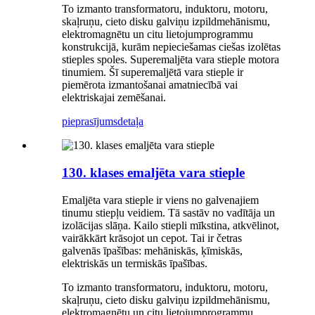
To izmanto transformatoru, induktoru, motoru,
skaļruņu, cieto disku galviņu izpildmehānismu,
elektromagnētu un citu lietojumprogrammu
konstrukcijā, kurām nepieciešamas ciešas izolētas
stieples spoles. Superemaljēta vara stieple motora
tinumiem. Šī superemaljētā vara stieple ir
piemērota izmantošanai amatniecībā vai
elektriskajai zemēšanai.
pieprasījums
detaļa
130. klases emaljēta vara stieple
Emaljēta vara stieple ir viens no galvenajiem
tinumu stiepļu veidiem. Tā sastāv no vadītāja un
izolācijas slāņa. Kailo stiepli mīkstina, atkvēlinot,
vairākkārt krāsojot un cepot. Tai ir četras
galvenās īpašības: mehāniskās, ķīmiskās,
elektriskās un termiskās īpašības.
To izmanto transformatoru, induktoru, motoru,
skaļruņu, cieto disku galviņu izpildmehānismu,
elektromagnētu un citu lietojumprogrammu