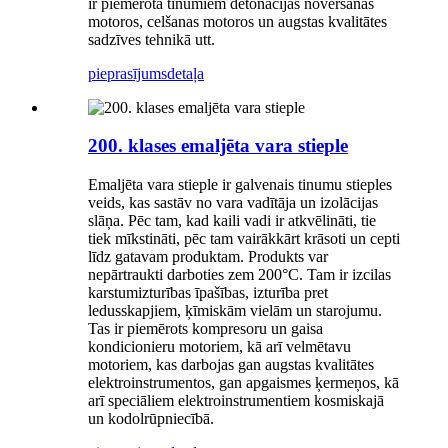
ir piemērota tinumiem detonācijas novēršanas
motoros, celšanas motoros un augstas kvalitātes
sadzīves tehnikā utt.
pieprasījums
detaļa
200. klases emaljēta vara stieple
Emaljēta vara stieple ir galvenais tinumu stieples
veids, kas sastāv no vara vadītāja un izolācijas
slāņa. Pēc tam, kad kaili vadi ir atkvēlināti, tie
tiek mīkstināti, pēc tam vairākkārt krāsoti un cepti
līdz gatavam produktam. Produkts var
nepārtraukti darboties zem 200°C. Tam ir izcilas
karstumizturības īpašības, izturība pret
ledusskapjiem, ķīmiskām vielām un starojumu.
Tas ir piemērots kompresoru un gaisa
kondicionieru motoriem, kā arī velmētavu
motoriem, kas darbojas gan augstas kvalitātes
elektroinstrumentos, gan apgaismes ķermeņos, kā
arī speciāliem elektroinstrumentiem kosmiskajā
un kodolrūpniecībā.