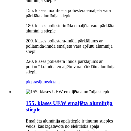
alumīnija stieple
155. klases modificēta poliestera emaljēta vara
pārklāta alumīnija stieple
180. klases poliesterimīda emaljēta vara pārklāta
alumīnija stieple
200. klases poliestera-imīda pārklājums ar
poliamīda-imīda emaljētu vara apšūtu alumīnija
stiepli
220. klases poliestera-imīda pārklājums ar
poliamīda-imīda emaljētu vara pārklātu alumīnija
stiepli
pieprasījums
detaļa
155. klases UEW emaljēta alumīnija
stieple
Emaljēta alumīnija apaļstieple ir tinumu stieples
veids, kas izgatavota no elektriskā apaļa