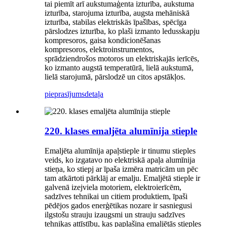
tai piemīt arī aukstumaģenta izturība, aukstuma
izturība, starojuma izturība, augsta mehāniskā
izturība, stabilas elektriskās īpašības, spēcīga
pārslodzes izturība, ko plaši izmanto ledusskapju
kompresoros, gaisa kondicionēšanas
kompresoros, elektroinstrumentos,
sprādziendrošos motoros un elektriskajās ierīcēs,
ko izmanto augstā temperatūrā, lielā aukstumā,
lielā starojumā, pārslodzē un citos apstākļos.
pieprasījums
detaļa
220. klases emaljēta alumīnija stieple
Emaljēta alumīnija apaļstieple ir tinumu stieples
veids, ko izgatavo no elektriskā apaļa alumīnija
stieņa, ko stiepj ar īpaša izmēra matricām un pēc
tam atkārtoti pārklāj ar emalju. Emaljētā stieple ir
galvenā izejviela motoriem, elektroierīcēm,
sadzīves tehnikai un citiem produktiem, īpaši
pēdējos gados enerģētikas nozare ir sasniegusi
ilgstošu strauju izaugsmi un strauju sadzīves
tehnikas attīstību, kas paplašina emaljētās stieples