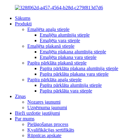
Sākums
Produkti
Emaljēta apaļa stieple
Emaljēta alumīnija stieple
Emaljēta vara stieple
Emaljēta plakanā stieple
Emaljēta plakana alumīnija stieple
Emaljēta plakana vara stieple
Papīra pārklāta plakanā stieple
Papīra pārklāta plakana alumīnija stieple
Papīra pārklāta plakana vara stieple
Papīra pārklāta apaļa stieple
Papīra pārklāta alumīnija stieple
Papīra pārklāta vara stieple
Ziņas
Nozares jaunumi
Uzņēmuma jaunumi
Bieži uzdotie jautājumi
Par mums
Pielāgošanas process
Kvalifikācijas sertifikāts
Rūpnīcas apskate