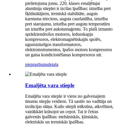
pielietojuma jomu. 220. klases emaljētajai
alumīnija stieplei ir izcilas īpašības: izturība pret
šķīdinātājiem, termiskā stabilitāte, augsts
karstuma trieciens, augsta caurlaidība, izturība
pret starojumu, izturība pret augstu temperatūru
un izturība pret aukstumaģentu. To plaši izmanto
sprādziendrošos motoros, ledusskapju
kompresoros, elektromagnētiskajās spolēs,
ugunsizturīgos transformatoros,
elektroinstrumentos, īpašos motoru kompresoros
un gaisa kondicionēšanas kompresoros utt.
pieprasījums
detaļa
Emaljēta vara stieple
Emaljēta vara stieple ir viens no galvenajiem
tinumu stiepļu veidiem. Tā sastāv no vadītāja un
izolācijas slāņa. Kailo stiepli mīkstina, atkvēlinot,
vairākkārt krāsojot un cepot. Tai ir četras
galvenās īpašības: mehāniskās, ķīmiskās,
elektriskās un termiskās īpašības.