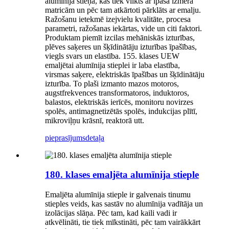
alumīnija stieņa, kas tiek vilkts ar īpaša izmēra
matricām un pēc tam atkārtoti pārklāts ar emalju.
Ražošanu ietekmē izejvielu kvalitāte, procesa
parametri, ražošanas iekārtas, vide un citi faktori.
Produktam piemīt izcilas mehāniskās izturības,
plēves saķeres un šķīdinātāju izturības īpašības,
viegls svars un elastība. 155. klases UEW
emaljētai alumīnija stieplei ir laba elastība,
virsmas saķere, elektriskās īpašības un šķīdinātāju
izturība. To plaši izmanto mazos motoros,
augstfrekvences transformatoros, induktoros,
balastos, elektriskās ierīcēs, monitoru novirzes
spolēs, antimagnetizētās spolēs, indukcijas plītī,
mikroviļņu krāsnī, reaktorā utt.
pieprasījums
detaļa
180. klases emaljēta alumīnija stieple
Emaljēta alumīnija stieple ir galvenais tinumu
stieples veids, kas sastāv no alumīnija vadītāja un
izolācijas slāņa. Pēc tam, kad kaili vadi ir
atkvēlināti, tie tiek mīkstināti, pēc tam vairākkārt