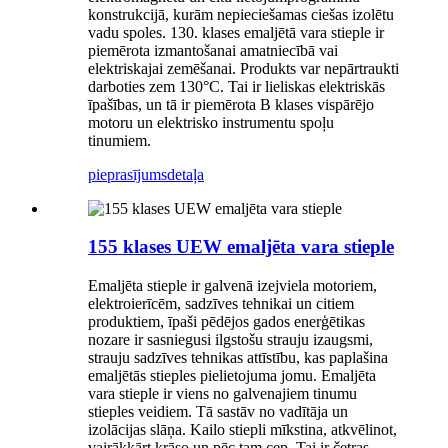
konstrukcijā, kurām nepieciešamas ciešas izolētu
vadu spoles. 130. klases emaljētā vara stieple ir
piemērota izmantošanai amatniecībā vai
elektriskajai zemēšanai. Produkts var nepārtraukti
darboties zem 130°C. Tai ir lieliskas elektriskās
īpašības, un tā ir piemērota B klases vispārējo
motoru un elektrisko instrumentu spoļu
tinumiem.
pieprasījums
detaļa
155 klases UEW emaljēta vara stieple
Emaljēta stieple ir galvenā izejviela motoriem,
elektroierīcēm, sadzīves tehnikai un citiem
produktiem, īpaši pēdējos gados enerģētikas
nozare ir sasniegusi ilgstošu strauju izaugsmi,
strauju sadzīves tehnikas attīstību, kas paplašina
emaljētās stieples pielietojuma jomu. Emaljēta
vara stieple ir viens no galvenajiem tinumu
stieples veidiem. Tā sastāv no vadītāja un
izolācijas slāņa. Kailo stiepli mīkstina, atkvēlinot,
vairākkārt krāso un pēc tam cep. Tai ir četras