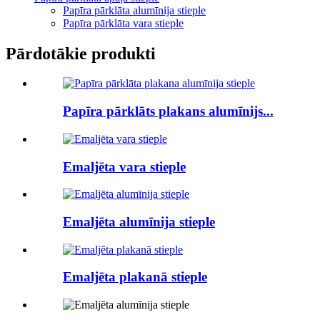
Papīra pārklāta alumīnija stieple
Papīra pārklāta vara stieple
Pārdotākie produkti
Papīra pārklāts plakans alumīnijs...
Emaljēta vara stieple
Emaljēta alumīnija stieple
Emaljēta plakanā stieple