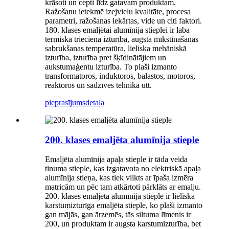
krāsoti un cepti līdz gatavam produktam.
Ražošanu ietekmē izejvielu kvalitāte, procesa
parametri, ražošanas iekārtas, vide un citi faktori.
180. klases emaljētai alumīnija stieplei ir laba
termiskā trieciena izturība, augsta mīkstināšanas
sabrukšanas temperatūra, lieliska mehāniskā
izturība, izturība pret šķīdinātājiem un
aukstumaģentu izturība. To plaši izmanto
transformatoros, induktoros, balastos, motoros,
reaktoros un sadzīves tehnikā utt.
pieprasījums
detaļa
200. klases emaljēta alumīnija stieple
Emaljēta alumīnija apaļa stieple ir tāda veida
tinuma stieple, kas izgatavota no elektriskā apaļa
alumīnija stieņa, kas tiek vilkts ar īpaša izmēra
matricām un pēc tam atkārtoti pārklāts ar emalju.
200. klases emaljēta alumīnija stieple ir lieliska
karstumizturīga emaljēta stieple, ko plaši izmanto
gan mājās, gan ārzemēs, tās siltuma līmenis ir
200, un produktam ir augsta karstumizturība, bet