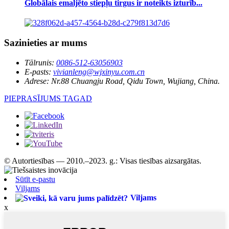
Globālais emaljēto stiepļu tirgus ir noteikts izturīb...
Sazinieties ar mums
Tālrunis:
0086-512-63056903
E-pasts:
vivianleng@wjxinyu.com.cn
Adrese:
Nr.88 Chuangju Road, Qidu Town, Wujiang, China.
PIEPRASĪJUMS TAGAD
© Autortiesības — 2010.–2023. g.: Visas tiesības aizsargātas.
Sūtīt e-pastu
Viljams
Viljams
x