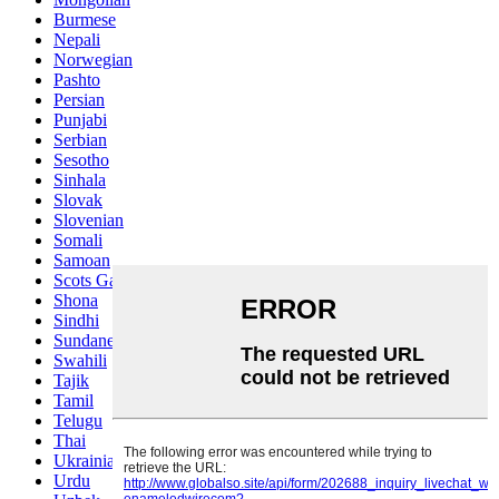
Burmese
Nepali
Norwegian
Pashto
Persian
Punjabi
Serbian
Sesotho
Sinhala
Slovak
Slovenian
Somali
Samoan
Scots Gaelic
Shona
Sindhi
Sundanese
Swahili
Tajik
Tamil
Telugu
Thai
Ukrainian
Urdu