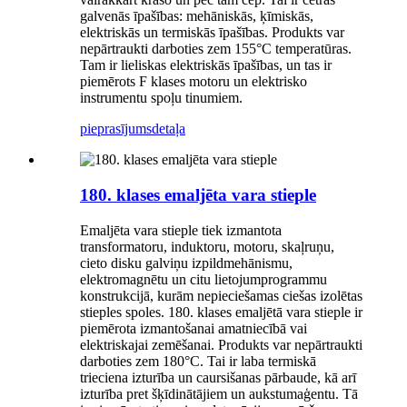
galvenās īpašības: mehāniskās, ķīmiskās,
elektriskās un termiskās īpašības. Produkts var
nepārtraukti darboties zem 155°C temperatūras.
Tam ir lieliskas elektriskās īpašības, un tas ir
piemērots F klases motoru un elektrisko
instrumentu spoļu tinumiem.
pieprasījums
detaļa
180. klases emaljēta vara stieple
Emaljēta vara stieple tiek izmantota
transformatoru, induktoru, motoru, skaļruņu,
cieto disku galviņu izpildmehānismu,
elektromagnētu un citu lietojumprogrammu
konstrukcijā, kurām nepieciešamas ciešas izolētas
stieples spoles. 180. klases emaljētā vara stieple ir
piemērota izmantošanai amatniecībā vai
elektriskajai zemēšanai. Produkts var nepārtraukti
darboties zem 180°C. Tai ir laba termiskā
trieciena izturība un caursišanas pārbaude, kā arī
izturība pret šķīdinātājiem un aukstumaģentu. Tā