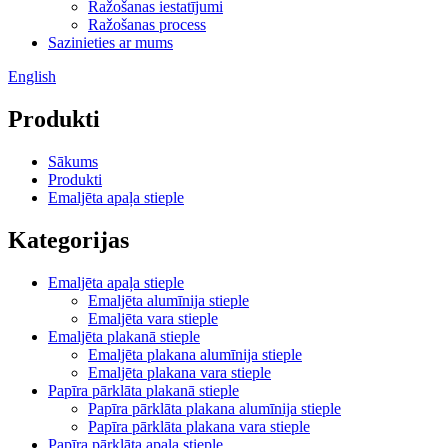
Ražošanas iestatījumi
Ražošanas process
Sazinieties ar mums
English
Produkti
Sākums
Produkti
Emaljēta apaļa stieple
Kategorijas
Emaljēta apaļa stieple
Emaljēta alumīnija stieple
Emaljēta vara stieple
Emaljēta plakanā stieple
Emaljēta plakana alumīnija stieple
Emaljēta plakana vara stieple
Papīra pārklāta plakanā stieple
Papīra pārklāta plakana alumīnija stieple
Papīra pārklāta plakana vara stieple
Papīra pārklāta apaļa stieple