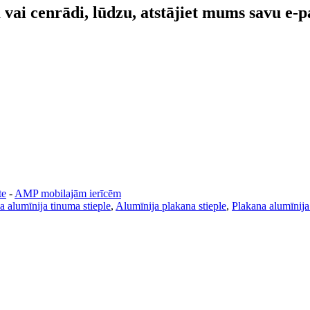
vai cenrādi, lūdzu, atstājiet mums savu e-p
te
-
AMP mobilajām ierīcēm
a alumīnija tinuma stieple
,
Alumīnija plakana stieple
,
Plakana alumīnija 