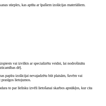
anas stieples, kas aptīta ar īpašiem izolācijas materiāliem.
zspiests vai izvilkts ar specializētu veidni, lai nodrošinātu
uzticamības dēļ.
šanas papīra izolācijai nevajadzētu būt plaisām, šuvēm vai
 prasīgos lietojumos.
ara to par lielisku izvēli lietošanai skarbos apstākļos, kur cita