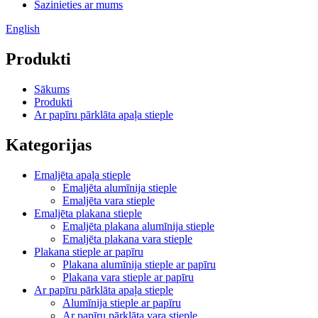
Sazinieties ar mums
English
Produkti
Sākums
Produkti
Ar papīru pārklāta apaļa stieple
Kategorijas
Emaljēta apaļa stieple
Emaljēta alumīnija stieple
Emaljēta vara stieple
Emaljēta plakana stieple
Emaljēta plakana alumīnija stieple
Emaljēta plakana vara stieple
Plakana stieple ar papīru
Plakana alumīnija stieple ar papīru
Plakana vara stieple ar papīru
Ar papīru pārklāta apaļa stieple
Alumīnija stieple ar papīru
Ar papīru pārklāta vara stieple