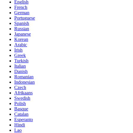
English
French
German
Portuguese
Spanish
Russian
Japanese
Korean
Arabic
Irish
Greek
Turkish
Italian
Danish
Romanian
Indonesian
Czech
Afrikaans
Swedish
Polish
Basque
Catalan
Esperanto
Hindi
Lao