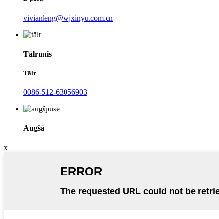
vivianleng@wjxinyu.com.cn
Tālrunis
Tālr
0086-512-63056903
Augšā
x