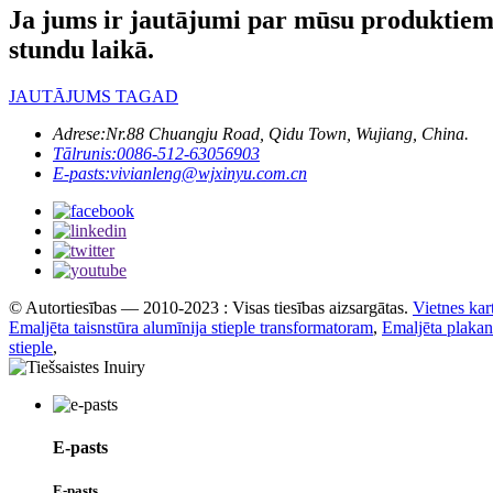
Ja jums ir jautājumi par mūsu produktiem 
stundu laikā.
JAUTĀJUMS TAGAD
Adrese:
Nr.88 Chuangju Road, Qidu Town, Wujiang, China.
Tālrunis:
0086-512-63056903
E-pasts:
vivianleng@wjxinyu.com.cn
© Autortiesības — 2010-2023 : Visas tiesības aizsargātas.
Vietnes kar
Emaljēta taisnstūra alumīnija stieple transformatoram
,
Emaljēta plakan
stieple
,
E-pasts
E-pasts