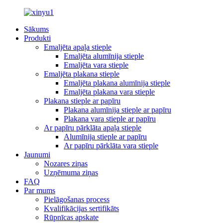
Sākums
Produkti
Emaljēta apaļa stieple
Emaljēta alumīnija stieple
Emaljēta vara stieple
Emaljēta plakana stieple
Emaljēta plakana alumīnija stieple
Emaljēta plakana vara stieple
Plakana stieple ar papīru
Plakana alumīnija stieple ar papīru
Plakana vara stieple ar papīru
Ar papīru pārklāta apaļa stieple
Alumīnija stieple ar papīru
Ar papīru pārklāta vara stieple
Jaunumi
Nozares ziņas
Uzņēmuma ziņas
FAQ
Par mums
Pielāgošanas process
Kvalifikācijas sertifikāts
Rūpnīcas apskate