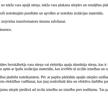
a no tukša vara apaļā stieņa, tukša vara plakana stieples un emaljētas plak
toši noteiktajām prasībām un apvilkts ar noteiktu izolācijas materiālu.
s izejvielas transformatoru tinumu ražošanai.
tinumos.
ātes bezskābekļa vara stieņa vai elektriķa apaļa alumīnija stieņa, kas ir i
ptin ar īpašu izolācijas materiālu, kas izvēlēts tā izcilās izturības un 
tībai jāatbilst noteikumiem. Pēc ar papīru pārklātās apaļās stieples uztī
 elektrības vadīšanai, kas ļauj nodrošināt ātru un efektīvu darbību pat
uma stieple piedāvā arī izcilu izturību un izturību pret nodilumu. Tas pad