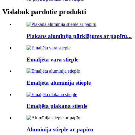
Vislabāk pārdotie produkti
Plakans alumīnija pārklājums ar papīru...
Emaljēta vara stieple
Emaljēta alumīnija stieple
Emaljēta plakana stieple
Alumīnija stieple ar papīru