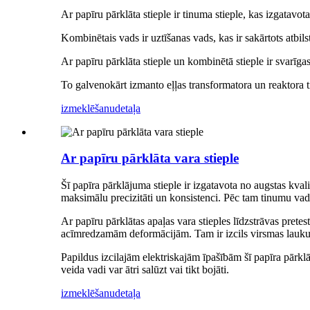
Ar papīru pārklāta stieple ir tinuma stieple, kas izgatavot
Kombinētais vads ir uztīšanas vads, kas ir sakārtots atbils
Ar papīru pārklāta stieple un kombinētā stieple ir svarīga
To galvenokārt izmanto eļļas transformatora un reaktora 
izmeklēšanu
detaļa
Ar papīru pārklāta vara stieple
Šī papīra pārklājuma stieple ir izgatavota no augstas kvalit
maksimālu precizitāti un konsistenci. Pēc tam tinumu vadu a
Ar papīru pārklātas apaļas vara stieples līdzstrāvas pretes
acīmredzamām deformācijām. Tam ir izcils virsmas laukums
Papildus izcilajām elektriskajām īpašībām šī papīra pārklāj
veida vadi var ātri salūzt vai tikt bojāti.
izmeklēšanu
detaļa