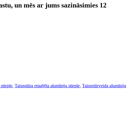
astu, un mēs ar jums sazināsimies 12
stieple
,
Taisnstūra emaljēta alumīnija stieple
,
Taisnstūrveida alumīnija