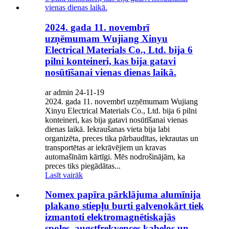
2024. gada 11. novembrī
uzņēmumam Wujiang Xinyu
Electrical Materials Co., Ltd. bija 6
pilni konteineri, kas bija gatavi
nosūtīšanai vienas dienas laikā.
ar admin 24-11-19
2024. gada 11. novembrī uzņēmumam Wujiang
Xinyu Electrical Materials Co., Ltd. bija 6 pilni
konteineri, kas bija gatavi nosūtīšanai vienas
dienas laikā. Iekraušanas vieta bija labi
organizēta, preces tika pārbaudītas, iekrautas un
transportētas ar iekrāvējiem un kravas
automašīnām kārtīgi. Mēs nodrošinājām, ka
preces tiks piegādātas...
Lasīt vairāk
Nomex papīra pārklājuma alumīnija
plakano stiepļu burti galvenokārt tiek
izmantoti elektromagnētiskajās
spoles, augstfrekvences kabeļos un