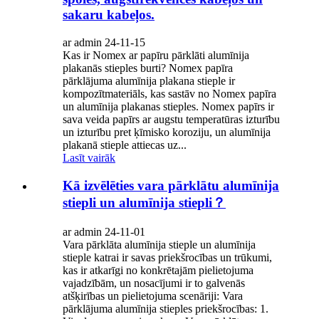
sakaru kabeļos.
ar admin 24-11-15
Kas ir Nomex ar papīru pārklāti alumīnija
plakanās stieples burti? Nomex papīra
pārklājuma alumīnija plakana stieple ir
kompozītmateriāls, kas sastāv no Nomex papīra
un alumīnija plakanas stieples. Nomex papīrs ir
sava veida papīrs ar augstu temperatūras izturību
un izturību pret ķīmisko koroziju, un alumīnija
plakanā stieple attiecas uz...
Lasīt vairāk
Kā izvēlēties vara pārklātu alumīnija
stiepli un alumīnija stiepli？
ar admin 24-11-01
Vara pārklāta alumīnija stieple un alumīnija
stieple katrai ir savas priekšrocības un trūkumi,
kas ir atkarīgi no konkrētajām pielietojuma
vajadzībām, un nosacījumi ir to galvenās
atšķirības un pielietojuma scenāriji: Vara
pārklājuma alumīnija stieples priekšrocības: 1.