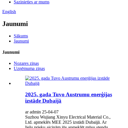
Sazinieties ar mums
English
Jaunumi
Sākums
Jaunumi
Jaunumi
Nozares ziņas
Uzņēmuma ziņas
2025. gada Tuvo Austrumu enerģijas
izstāde Dubaijā
ar admin 25-04-07
Suzhou Wujiang Xinyu Electrical Material Co.,
Ltd. apmeklēs MEE 2025 izstādi Dubaijā. Ar
lielu prieku aicinām jūs apmeklēt mūsu stendu.