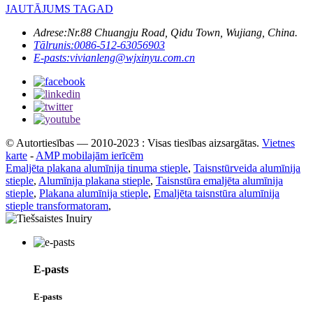
JAUTĀJUMS TAGAD
Adrese:
Nr.88 Chuangju Road, Qidu Town, Wujiang, China.
Tālrunis:
0086-512-63056903
E-pasts:
vivianleng@wjxinyu.com.cn
© Autortiesības — 2010-2023 : Visas tiesības aizsargātas.
Vietnes
karte
-
AMP mobilajām ierīcēm
Emaljēta plakana alumīnija tinuma stieple
,
Taisnstūrveida alumīnija
stieple
,
Alumīnija plakana stieple
,
Taisnstūra emaljēta alumīnija
stieple
,
Plakana alumīnija stieple
,
Emaljēta taisnstūra alumīnija
stieple transformatoram
,
E-pasts
E-pasts