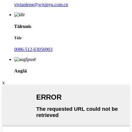
vivianleng@wjxinyu.com.cn
Tālrunis
Tālr
0086-512-63056903
Augšā
x