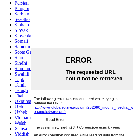
Persian
Punjabi
Serbian
Sesotho
Sinhala
Slovak
Slovenian
Somali
Samoan
Scots Gaelic
Shona
Sindhi
Sundanese
Swahili
Tajik
Tamil
Telugu
Thai
Ukrainian
Urdu
Uzbek
Vietnamese
Welsh
Xhosa
Yiddish