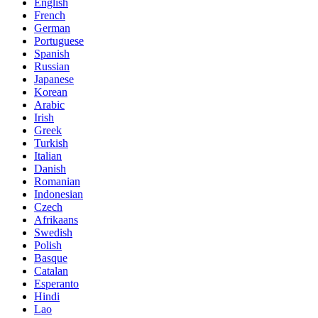
English
French
German
Portuguese
Spanish
Russian
Japanese
Korean
Arabic
Irish
Greek
Turkish
Italian
Danish
Romanian
Indonesian
Czech
Afrikaans
Swedish
Polish
Basque
Catalan
Esperanto
Hindi
Lao