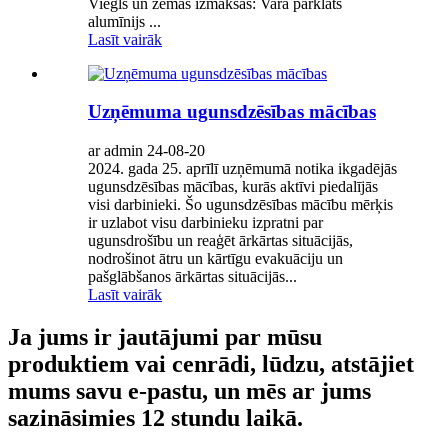
Viegls un zemas izmaksas: Vara pārklāts
alumīnijs ...
Lasīt vairāk
Uzņēmuma ugunsdzēsības mācības
ar admin 24-08-20
2024. gada 25. aprīlī uzņēmumā notika ikgadējās
ugunsdzēsības mācības, kurās aktīvi piedalījās
visi darbinieki. Šo ugunsdzēsības mācību mērķis
ir uzlabot visu darbinieku izpratni par
ugunsdrošību un reaģēt ārkārtas situācijās,
nodrošinot ātru un kārtīgu evakuāciju un
pašglābšanos ārkārtas situācijās...
Lasīt vairāk
Ja jums ir jautājumi par mūsu
produktiem vai cenrādi, lūdzu, atstājiet
mums savu e-pastu, un mēs ar jums
sazināsimies 12 stundu laikā.