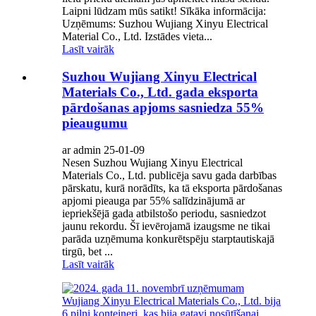
Laipni lūdzam mūs satikt! Sīkāka informācija:
Uzņēmums: Suzhou Wujiang Xinyu Electrical
Material Co., Ltd. Izstādes vieta...
Lasīt vairāk
Suzhou Wujiang Xinyu Electrical
Materials Co., Ltd. gada eksporta
pārdošanas apjoms sasniedza 55%
pieaugumu
ar admin 25-01-09
Nesen Suzhou Wujiang Xinyu Electrical
Materials Co., Ltd. publicēja savu gada darbības
pārskatu, kurā norādīts, ka tā eksporta pārdošanas
apjomi pieauga par 55% salīdzinājumā ar
iepriekšējā gada atbilstošo periodu, sasniedzot
jaunu rekordu. Šī ievērojamā izaugsme ne tikai
parāda uzņēmuma konkurētspēju starptautiskajā
tirgū, bet ...
Lasīt vairāk