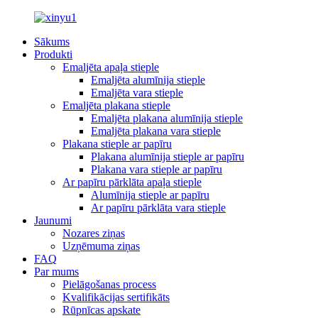
Sākums
Produkti
Emaljēta apaļa stieple
Emaljēta alumīnija stieple
Emaljēta vara stieple
Emaljēta plakana stieple
Emaljēta plakana alumīnija stieple
Emaljēta plakana vara stieple
Plakana stieple ar papīru
Plakana alumīnija stieple ar papīru
Plakana vara stieple ar papīru
Ar papīru pārklāta apaļa stieple
Alumīnija stieple ar papīru
Ar papīru pārklāta vara stieple
Jaunumi
Nozares ziņas
Uzņēmuma ziņas
FAQ
Par mums
Pielāgošanas process
Kvalifikācijas sertifikāts
Rūpnīcas apskate